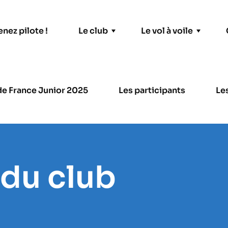
nez pilote !
Le club
Le vol à voile
Le Matériel
e France Junior 2025
Les participants
Le
Le parc de planeurs
Les treuils
 du club
Les véhicules de piste
Facebook
Instagram
TikTok