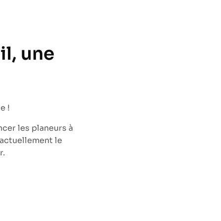
il, une
e !
cer les planeurs à
actuellement le
r.