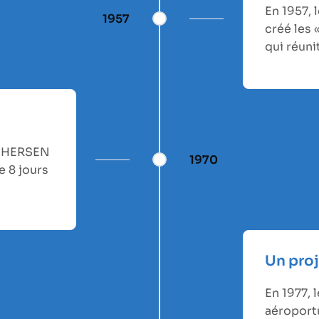
En 1957, 
1957
créé les 
qui réuni
R. HERSEN
1970
e 8 jours
Un proj
En 1977, 
aéroportu