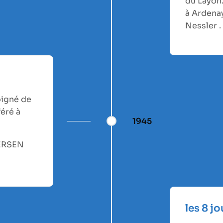
du Layon.
à Ardenay
Nessler .
oigné de
éré à
1945
HERSEN
les 8 j