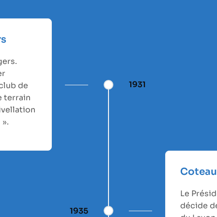
rs
gers.
er
1931
club de
 terrain
vellation
 ».
Coteau
Le Présid
décide de
1935