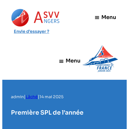
Aller
au
Menu
contenu
Envie d’essayer ?
Menu
|
|
admin
Lâché
14 mai 2025
Première SPL de l’année