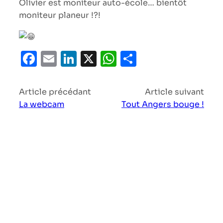
Olivier est moniteur auto-école… bientôt
moniteur planeur !?!
Facebook
Email
LinkedIn
X
WhatsApp
Partager
Article précédant
Article suivant
La webcam
Tout Angers bouge !