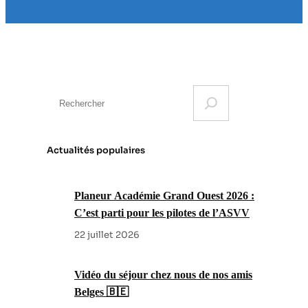
S
e
a
r
Actualités populaires
c
h
Planeur Académie Grand Ouest 2026 :
C’est parti pour les pilotes de l’ASVV
22 juillet 2026
Vidéo du séjour chez nous de nos amis
Belges 🇧🇪